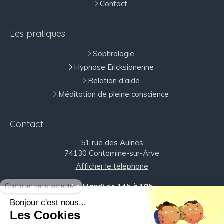
Contact
Les pratiques
Sophrologie
Hypnose Ericksionenne
Relation d'aide
Méditation de pleine conscience
Contact
51 rue des Aulnes
74130
Contamine-sur-Arve
Afficher le téléphone
Le
Mardi
de
14h
à
19h
Le
Jeudi
de
12h30
à
19h
Le
Vendredi
de
9h
à
15h