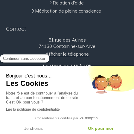
Relation d'aide
Méditation de pleine conscience
Contact
51 rue des Aulnes
74130
Contamine-sur-Arve
Afficher le téléphone
Le
Mardi
de
14h
à
19h
Le
Jeudi
de
12h30
à
19h
Le
Vendredi
de
9h
à
15h
Plan du site
Mentions légales
RDV Cabinet - Crenolibre.fr
Création et référencement du site par Simplébo