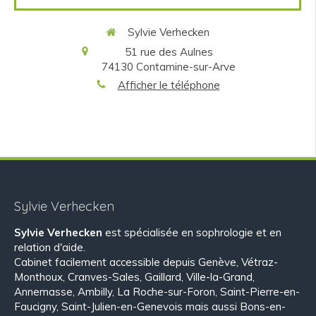
Sylvie Verhecken
51 rue des Aulnes
74130
Contamine-sur-Arve
Afficher le téléphone
Sylvie Verhecken
Sylvie Verhecken
est spécialisée en sophrologie et en
relation d'aide.
Cabinet facilement accessible depuis Genève, Vétraz-
Monthoux, Cranves-Sales, Gaillard, Ville-la-Grand,
Annemasse, Ambilly, La Roche-sur-Foron, Saint-Pierre-en-
Faucigny, Saint-Julien-en-Genevois mais aussi Bons-en-